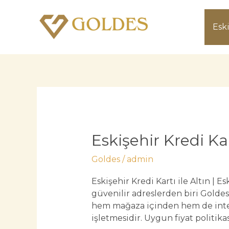
İçeriğe
atla
Eski
Eskişehir Kredi Kart
Goldes
/
admin
Eskişehir Kredi Kartı ile Altın | Es
güvenilir adreslerden biri Gold
hem mağaza içinden hem de inter
işletmesidir. Uygun fiyat politik